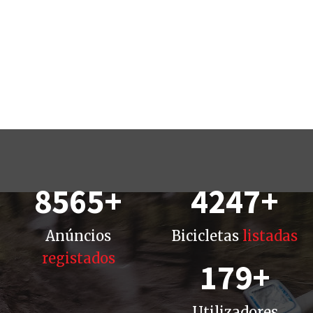
8565
+
4247
+
Anúncios
Bicicletas
listadas
registados
179
+
Utilizadores