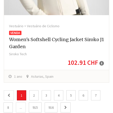
Vestuário > Vestuário de Ciclismo
VENDA
Women's Softshell Cycling Jacket Siroko J1
Garden
Siroko Tech
102.91 CHF
1 ano
Asturias, Spain
1
2
3
4
5
6
7
8
...
915
916