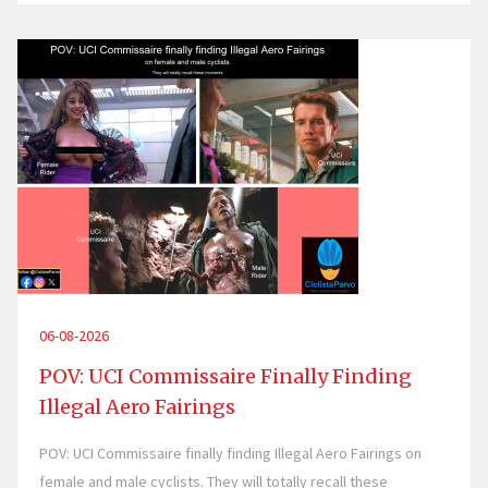
06-08-2026
POV: UCI Commissaire Finally Finding
Illegal Aero Fairings
POV: UCI Commissaire finally finding Illegal Aero Fairings on
female and male cyclists. They will totally recall these